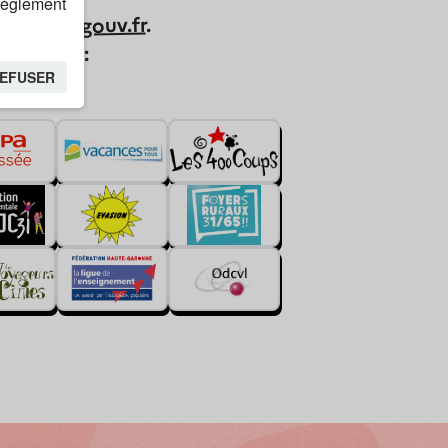
 règlement
.
jeunes.gouv.fr
ur
séjours :
EFUSER