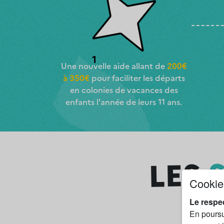
1
Une nouvelle aide allant de
200€
à 350€
pour faciliter les départs
en colonies de vacances des
enfants l'année de leurs 11 ans.
LES
Cookie
Le respec
En poursui