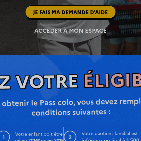
JE FAIS MA DEMANDE D'AIDE
ACCÉDER À MON ESPACE
ÉLIGIB
EZ VOTRE
 obtenir le Pass colo, vous devez rempli
conditions suivantes :
Votre quotient familial est
Votre enfant doit être
1
2
inférieur ou égal à 1 500
né en 2014* ou en 2015