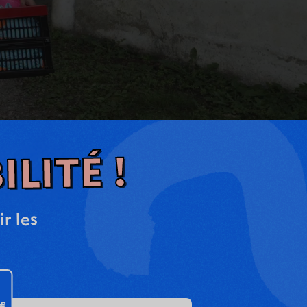
ILITÉ !
r les
 €