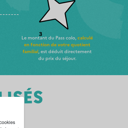
3
Le montant du Pass colo,
calculé
en fonction de votre quotient
familial
, est déduit directement
du prix du séjour.
LISÉS
 cookies