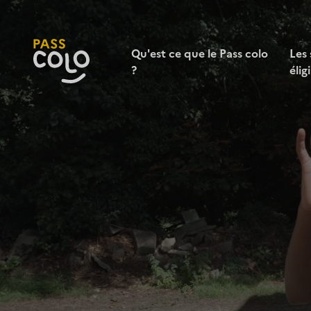
Qu'est ce que le Pass colo
Les 
?
élig