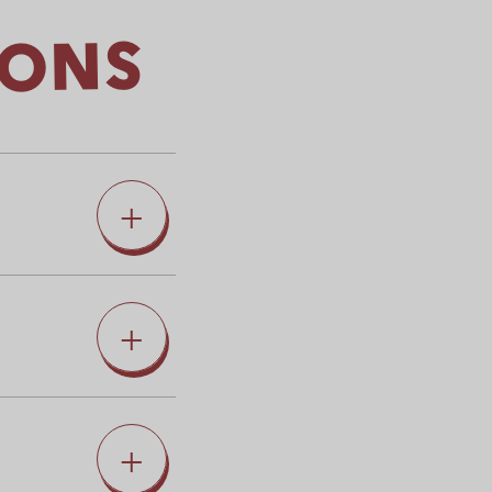
IONS
+
rganisateur du
+
+