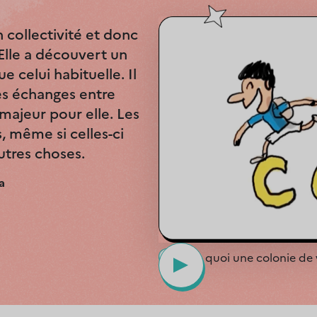
n collectivité et donc
Mon fils a pu pr
Elle a découvert un
apprenant l'anglai
celui habituelle. Il
dispensés par un /
les échanges entre
après-midi atelier
 majeur pour elle. Les
l'immersion de la l
, même si celles-ci
pendant le séjour
utres choses.
pourtant angoissa
a
Emma
C’est quoi une colonie de
▲