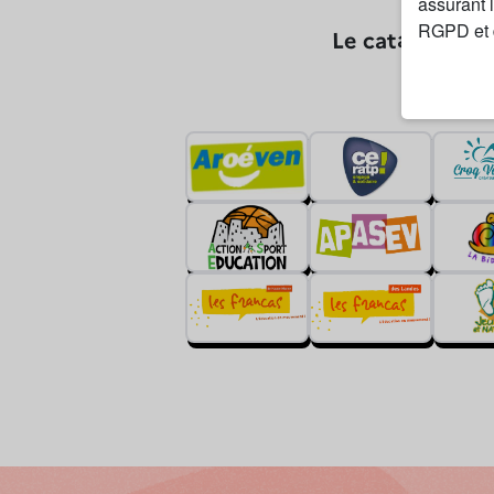
assurant 
Le catalogue de
RGPD et d
Les orga