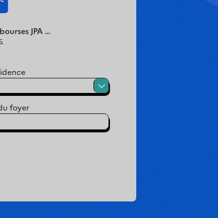
 bourses JPA …
5.
sidence
du foyer