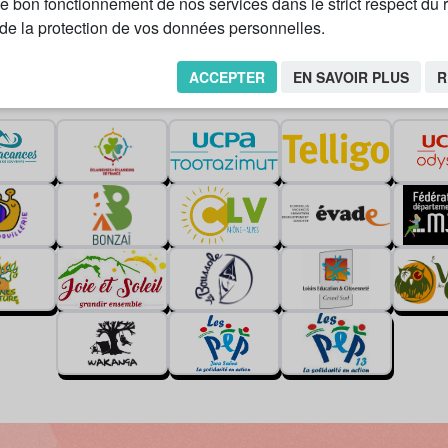
le bon fonctionnement de nos services dans le strict respect du
s séjours labellisés Pass colo est disponible s
e la protection de vos données personnelles.
nisations membres de JPA proposent aussis des 
ACCEPTER
EN SAVOIR PLUS
R